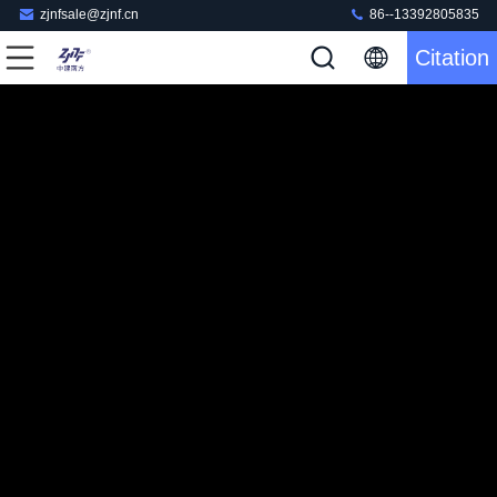
zjnfsale@zjnf.cn
86--13392805835
Citation