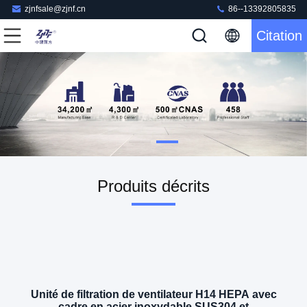
zjnfsale@zjnf.cn
86--13392805835
Citation
Produits décrits
Unité de filtration de ventilateur H14 HEPA avec
cadre en acier inoxydable SUS304 et