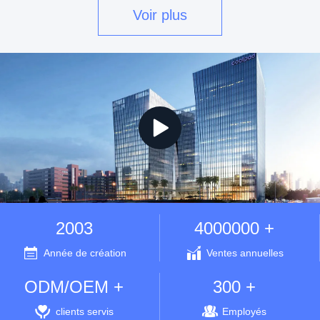
Voir plus
2003
4000000 +
Année de création
Ventes annuelles
ODM/OEM +
300 +
clients servis
Employés