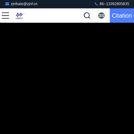
zjnfsale@zjnf.cn
86--13392805835
Citation