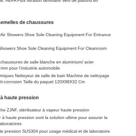
ue, HEPA Flux filtration laminaire Vent de plafond en
 semelles de chaussures
ir Showers Shoe Sole Cleaning Equipment For Entrance
Showers Shoe Sole Cleaning Equipment For Cleanroom
chaussures de salle blanche en aluminium/ acier
mm pour l'industrie automobile
imiques Nettoyeur de salle de bain Machine de nettoyage
nti-corrosion Taille du paquet 120X98X32 Cm
r à haute pression
che ZJNF, stérilisateur à vapeur haute pression
r à haute pression sont la solution ultime pour assurer la
 laboratoires
ute pression SUS304 pour usage médical et de laboratoire