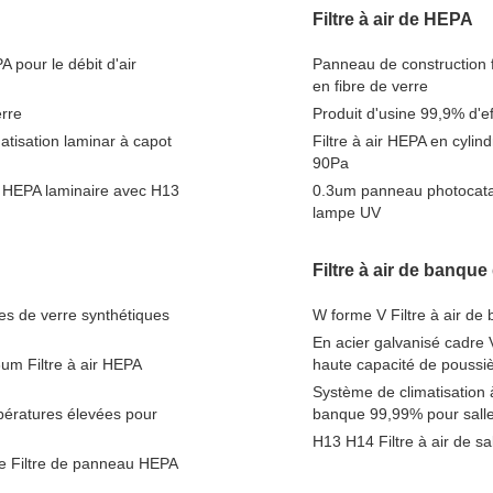
Filtre à air de HEPA
 pour le débit d'air
Panneau de construction f
en fibre de verre
erre
Produit d'usine 99,9% d'e
atisation laminar à capot
Filtre à air HEPA en cylin
90Pa
e HEPA laminaire avec H13
0.3um panneau photocataly
lampe UV
Filtre à air de banque
res de verre synthétiques
W forme V Filtre à air d
En acier galvanisé cadre 
um Filtre à air HEPA
haute capacité de poussi
Système de climatisation à
mpératures élevées pour
banque 99,99% pour sall
H13 H14 Filtre à air de sa
ide Filtre de panneau HEPA