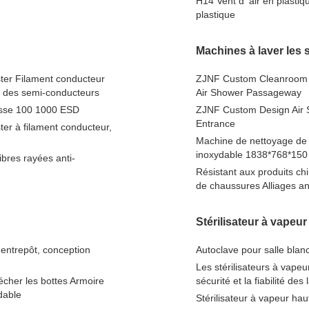
H14 Vent d' air en plastiq
plastique
Machines à laver les
ster Filament conducteur
ZJNF Custom Cleanroom A
le des semi-conducteurs
Air Shower Passageway
lasse 100 1000 ESD
ZJNF Custom Design Air 
Entrance
ter à filament conducteur,
Machine de nettoyage de 
inoxydable 1838*768*150 
ibres rayées anti-
Résistant aux produits ch
de chaussures Alliages a
Stérilisateur à vapeu
, entrepôt, conception
Autoclave pour salle blan
Les stérilisateurs à vapeu
écher les bottes Armoire
sécurité et la fiabilité des
dable
Stérilisateur à vapeur ha