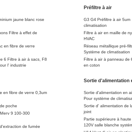
Préfiltre à air
uminium jaune blanc rose
G3 G4 Préfiltre à air 5um
climatisation
ons Filtre à effet de
Filtre à air en maille de 
HVAC
c en fibre de verre
Réseau métallique pré-filtr
Système de climatisation
e 6 Filtre à air à sacs, F8
Filtre à air à panneau de 6
ur l' industrie
en coton
Sortie d'alimentation 
ée en fibre de verre 0,3um
Sortie d'alimentation en 
Pour système de climatisa
r de poche
Sortie d' alimentation de l
joint
5 Merv 9 100-300
Partie supérieure à haute e
120V salle blanche systè
d'extraction de fumée