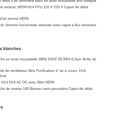
débit d'air laminaire banc en acier inoxydable anti statique
it vertical, HEPA H14 FFU 110 V 220 V Capot de débit
 d'air laminé HEPA
, Armoire horizontale verticale avec capot à flux laminaire
s blanches
che en acier inoxydable 380V 50HZ 99,99% 0,3um Boîte de
é de ventilateur filtre Purificateur d' air à roues, H14
tical
FU H13 H14 AC DC avec filtre HEPA
che de niveau 100 Bureau sans poussière Capot de débit
re