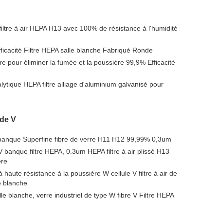
iltre à air HEPA H13 avec 100% de résistance à l'humidité
fficacité Filtre HEPA salle blanche Fabriqué Ronde
dre pour éliminer la fumée et la poussière 99,9% Efficacité
tique HEPA filtre alliage d'aluminium galvanisé pour
 de V
e banque Superfine fibre de verre H11 H12 99,99% 0,3um
V banque filtre HEPA, 0.3um HEPA filtre à air plissé H13
ère
 haute résistance à la poussière W cellule V filtre à air de
e blanche
lle blanche, verre industriel de type W fibre V Filtre HEPA