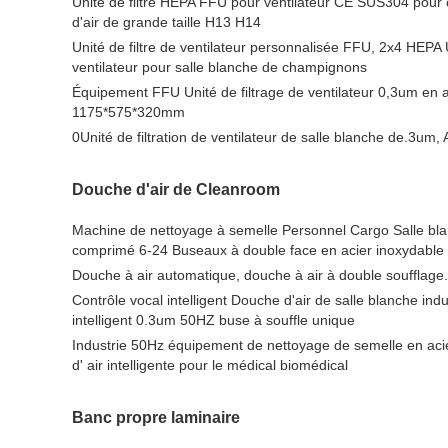
Unité de filtre HEPA FFU pour ventilateur CE SUS304 pour 
d'air de grande taille H13 H14
Unité de filtre de ventilateur personnalisée FFU, 2x4 HEPA U
ventilateur pour salle blanche de champignons
Équipement FFU Unité de filtrage de ventilateur 0,3um en a
1175*575*320mm
0Unité de filtration de ventilateur de salle blanche de.3
Douche d'air de Cleanroom
Machine de nettoyage à semelle Personnel Cargo Salle bl
comprimé 6-24 Buseaux à double face en acier inoxydable
Douche à air automatique, douche à air à double soufflage.
Contrôle vocal intelligent Douche d'air de salle blanche ind
intelligent 0.3um 50HZ buse à souffle unique
Industrie 50Hz équipement de nettoyage de semelle en acie
d' air intelligente pour le médical biomédical
Banc propre laminaire