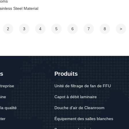
ooms
nless Steel Material
2
3
4
5
6
7
8
>
s
Produits
ntreprise
Unité de filtrage de fan de FFU
sine
Capot à débit laminaire
la qualité
Douche d'air de Cleanroom
ter
Équipement des salles blanches