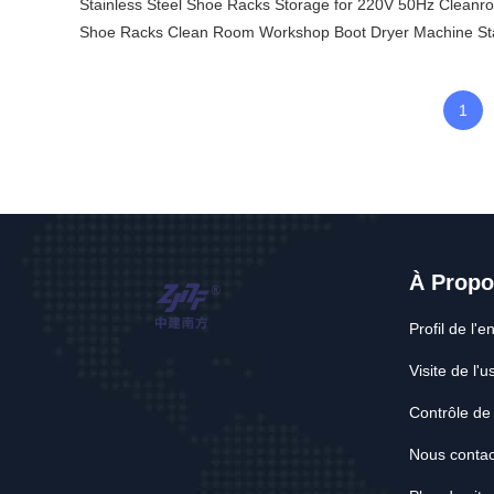
Stainless Steel Shoe Racks Storage for 220V 50Hz Cleanr
Shoe Racks Clean Room Workshop Boot Dryer Machine Stai
1
À Propo
Profil de l'e
Visite de l'u
Contrôle de 
Nous contac