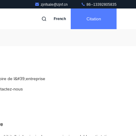
zjnfsale@zjnf.cn
86--13392805835
Citation
French
toire de l&#39;entreprise
tactez-nous
re