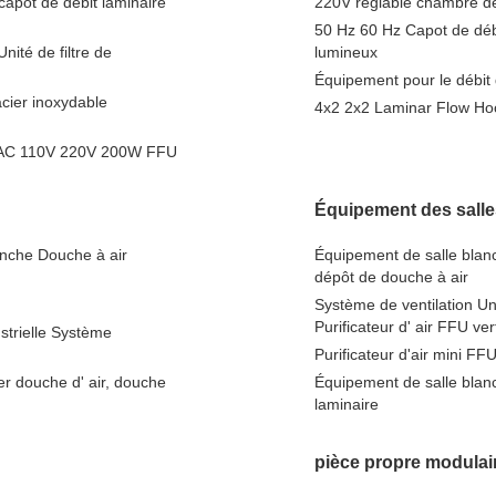
capot de débit laminaire
220V réglable chambre de 
50 Hz 60 Hz Capot de déb
nité de filtre de
lumineux
Équipement pour le débit
cier inoxydable
4x2 2x2 Laminar Flow Hood
um, AC 110V 220V 200W FFU
Équipement des salle
anche Douche à air
Équipement de salle blan
dépôt de douche à air
Système de ventilation Unit
Purificateur d' air FFU ver
ustrielle Système
Purificateur d'air mini F
r douche d' air, douche
Équipement de salle blan
laminaire
pièce propre modulai