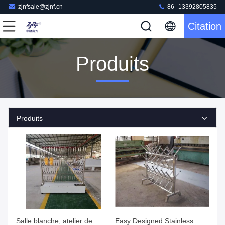
zjnfsale@zjnf.cn
86--13392805835
Citation
Produits
Produits
Salle blanche, atelier de
Easy Designed Stainless