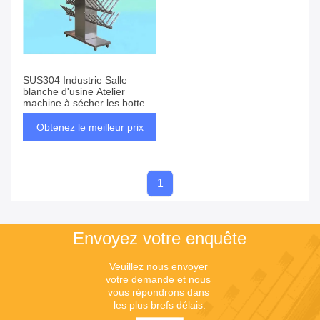
SUS304 Industrie Salle
blanche d'usine Atelier
machine à sécher les bottes
Armoire de rangement de
chaussures avec matériau en
Obtenez le meilleur prix
acier inoxydable
1
Envoyez votre enquête
Veuillez nous envoyer 
votre demande et nous 
vous répondrons dans 
les plus brefs délais.