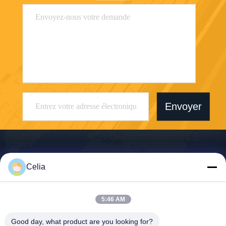
Envoyer
Celia
Shenzhen Zhong Jian South Environment
Co., Ltd.
5:46 AM
zjnfsale@zjnf.cn
Good day, what product are you looking for?