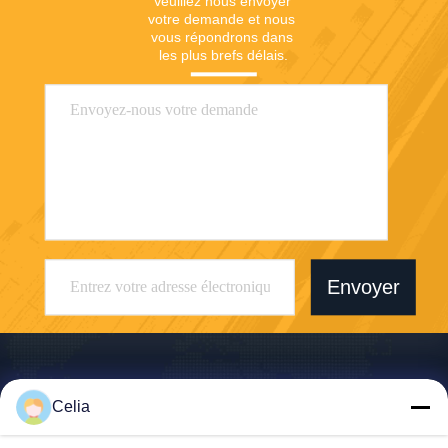
Veuillez nous envoyer 
votre demande et nous 
vous répondrons dans 
les plus brefs délais.
Envoyer
Celia
Shenzhen Zhong Jian South Environment