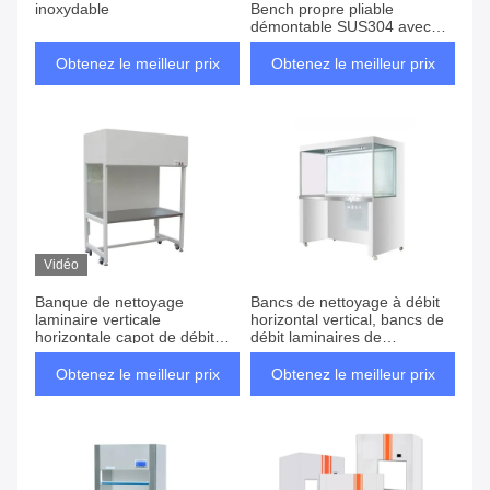
inoxydable
Bench propre pliable
démontable SUS304 avec
filtre à air FFU HEPA
Obtenez le meilleur prix
Obtenez le meilleur prix
Vidéo
Banque de nettoyage
Bancs de nettoyage à débit
laminaire verticale
horizontal vertical, bancs de
horizontale capot de débit
débit laminaires de
d'air Cent étapes pour salle
purification de l' air
blanche
antistatique
Obtenez le meilleur prix
Obtenez le meilleur prix