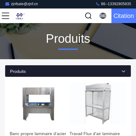
zjnfsale@zjnf.cn
86--13392805835
Citation
Produits
Produits
Banc propre laminaire d'acier
Travail Flux d'air laminaire