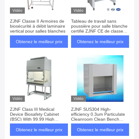
Vidéo
Vidéo
ZJNF Classe II Armoires de
Tableau de travail sans
biosécurité à débit laminaire
poussière pour salle blanche
vertical pour salles blanches
certifié ZJNF CE de classe
100
Obtenez le meilleur prix
Obtenez le meilleur prix
Vidéo
Vidéo
ZJNF Class III Medical
ZJNF SUS304 High-
Device ‌Biosafety Cabinet
efficiency 0.3um Particulate
(BSC) With 99.99 High
Cleanroom Clean Bench
Efficiency Hepa Air Filter
Workstation
Obtenez le meilleur prix
Obtenez le meilleur prix