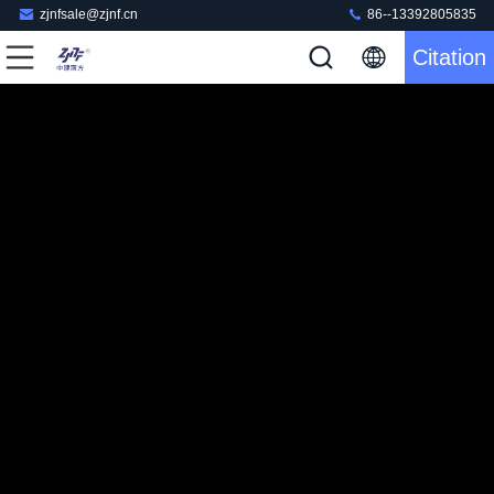
zjnfsale@zjnf.cn
86--13392805835
Citation