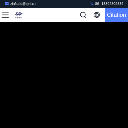
zjnfsale@zjnf.cn
86--13392805835
Citation