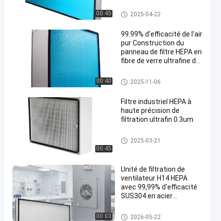
filtre industriel de HEPA
00:45
2025-04-22
99.99% d'efficacité de l'air
pur Construction du
panneau de filtre HEPA en
fibre de verre ultrafine de
classe H13 H14
Filtre à air de HEPA
00:40
2025-11-06
Filtre industriel HEPA à
haute précision de
filtration ultrafin 0.3um
filtre industriel de HEPA
2025-03-21
00:45
Unité de filtration de
ventilateur H14 HEPA
avec 99,99% d'efficacité
SUS304 en acier
inoxydable et contrôle à
trois vitesses pour salles
Unité de filtrage de fan de FFU
00:03
2026-05-22