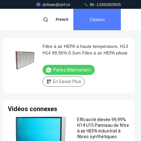
zjnfsale@zjnf.cn
86--13392805835
Citation
French
Filtre à air HEPA à haute température, H13
H14 99,95% 0.3um Filtre à air HEPA plissé
Parlez Maintenant.
En Savoir Plus
Vidéos connexes
Efficacité élevée 99,99%
H14 U15 Panneau de filtre
à air HEPA industriel à
fibres synthétiques