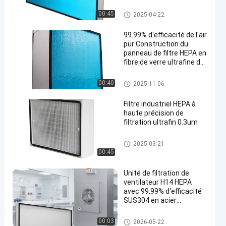
filtre industriel de HEPA
00:45
2025-04-22
99.99% d'efficacité de l'air
pur Construction du
panneau de filtre HEPA en
fibre de verre ultrafine de
classe H13 H14
Filtre à air de HEPA
00:40
2025-11-06
Filtre industriel HEPA à
haute précision de
filtration ultrafin 0.3um
filtre industriel de HEPA
2025-03-21
00:45
Unité de filtration de
ventilateur H14 HEPA
avec 99,99% d'efficacité
SUS304 en acier
inoxydable et contrôle à
trois vitesses pour salles
Unité de filtrage de fan de FFU
00:03
2026-05-22