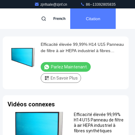
zjnfsale@zjnf.cn
86--13392805835
Citation
French
Efficacité élevée 99,99% H14 U15 Panneau
de filtre à air HEPA industriel à fibres
synthétiques
Parlez Maintenant.
En Savoir Plus
Vidéos connexes
Efficacité élevée 99,99%
H14 U15 Panneau de filtre
à air HEPA industriel à
fibres synthétiques