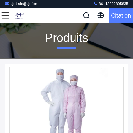
zjnfsale@zjnf.cn
86--13392805835
Citation
Produits