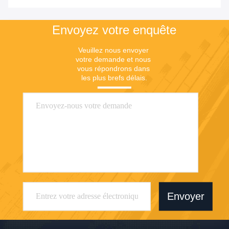
blanche polyester
antistatique
Envoyez votre enquête
Veuillez nous envoyer 
votre demande et nous 
vous répondrons dans 
les plus brefs délais.
Envoyer