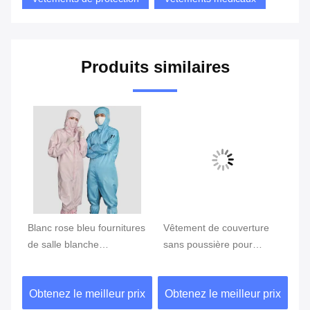
Produits similaires
Blanc rose bleu fournitures
Vêtement de couverture
Vê
de salle blanche
sans poussière pour
la
vêtements en fibres rayées
pharmacie médicale
sa
anti-statiques
champignons mycologie
pr
ix
Obtenez le meilleur prix
Obtenez le meilleur prix
Ob
personnalisés
fournitures de salle