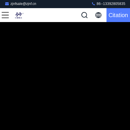
zjnfsale@zjnf.cn
86--13392805835
Citation