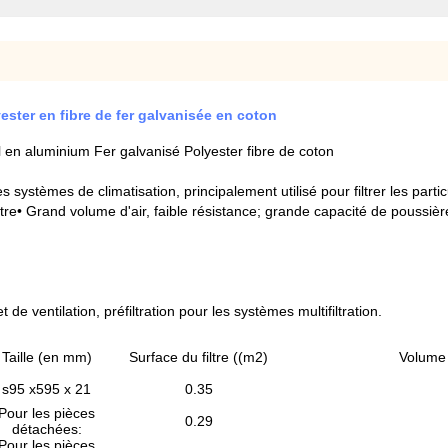
lyester en fibre de fer galvanisée en coton
il en aluminium Fer galvanisé Polyester fibre de coton
e des systèmes de climatisation, principalement utilisé pour filtrer les pa
iltre• Grand volume d'air, faible résistance; grande capacité de poussi
 de ventilation, préfiltration pour les systèmes multifiltration.
Taille (en mm)
Surface du filtre ((m2)
Volume 
s95 x595 x 21
0.35
Pour les pièces
0.29
détachées:
Pour les pièces