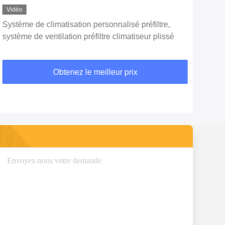
Vidéo
Vid
Système de climatisation personnalisé préfiltre,
Prod
système de ventilation préfiltre climatiseur plissé
préf
Obtenez le meilleur prix