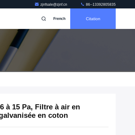
zjnfsale@zjnf.cn
86--13392805835
Citation
French
6 à 15 Pa, Filtre à air en
 galvanisée en coton