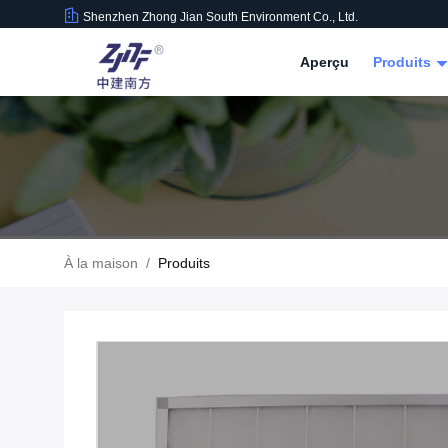
Shenzhen Zhong Jian South Environment Co., Ltd.
Aperçu
Produits
À la maison
/
Produits