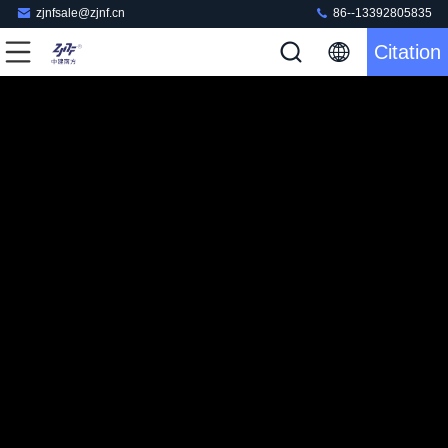
zjnfsale@zjnf.cn
86--13392805835
Citation