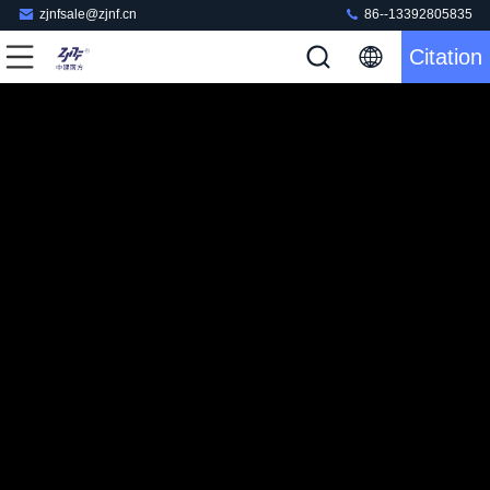
zjnfsale@zjnf.cn
86--13392805835
Citation