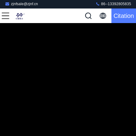
zjnfsale@zjnf.cn
86--13392805835
Citation