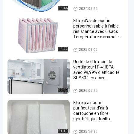
filtration
Filtre à sac de poche
00:44
2024-05-22
Filtre d'air de poche
personnalisable à faible
résistance avec 6 sacs
Température maximale
≤80C
Filtre à sac de poche
00:22
2025-01-09
Unité de filtration de
ventilateur H14 HEPA
avec 99,99% d'efficacité
SUS304 en acier
inoxydable et contrôle à
trois vitesses pour salles
Unité de filtrage de fan de FFU
00:03
2026-05-22
blanches
Filtre à air pour
purificateur d'air à
cartouche en fibre
synthétique, treillis
métallique et charbon
actif bobiné ZJNF PP
Matériel de filtre à air
01:13
2025-12-12