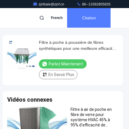
zjnfsale@zjnf.cn
86--13392805835
Citation
French
Filtre à poche à poussière de fibres
synthétiques pour une meilleure efficacité
de filtration
Parlez Maintenant.
En Savoir Plus
Vidéos connexes
Filtre à air de poche en
fibre de verre pour
système HVAC 45% à
95% d'efficacité de