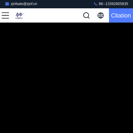
zjnfsale@zjnf.cn
86--13392805835
Citation