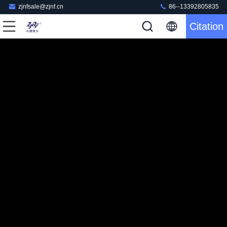
zjnfsale@zjnf.cn
86--13392805835
Citation