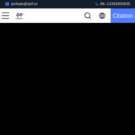
zjnfsale@zjnf.cn
86--13392805835
Citation