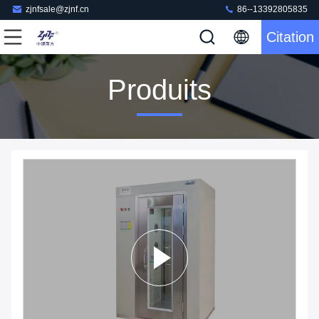
zjnfsale@zjnf.cn
86--13392805835
Citation
Produits