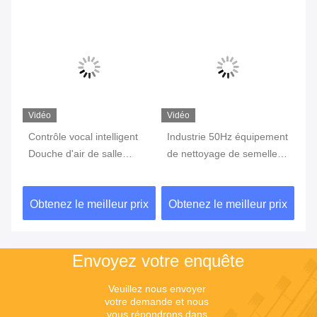
Vidéo
Vidéo
Vi
e,
Contrôle vocal intelligent
Industrie 50Hz équipement
11
Douche d'air de salle
de nettoyage de semelle
ac
blanche industrielle
en acier douche d' air,
sa
Système intelligent 0.3um
douche d' air intelligente
12
ix
Obtenez le meilleur prix
Obtenez le meilleur prix
Ob
50HZ buse à souffle
pour le médical biomédical
do
unique
in
Envoyez votre enquête
Veuillez nous envoyer 
votre demande et nous 
vous répondrons dans 