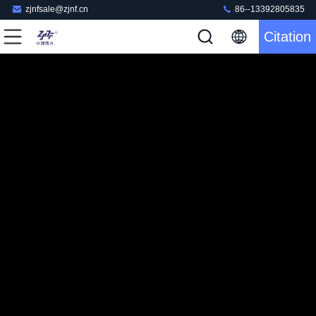
zjnfsale@zjnf.cn
86--13392805835
Citation