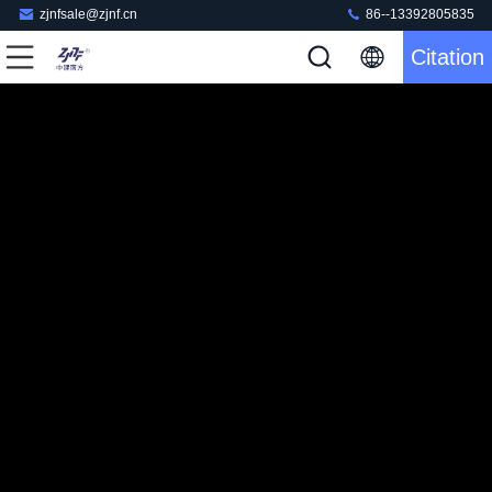
zjnfsale@zjnf.cn
86--13392805835
Citation