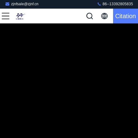
zjnfsale@zjnf.cn
86--13392805835
Citation