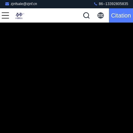
zjnfsale@zjnf.cn
86--13392805835
Citation