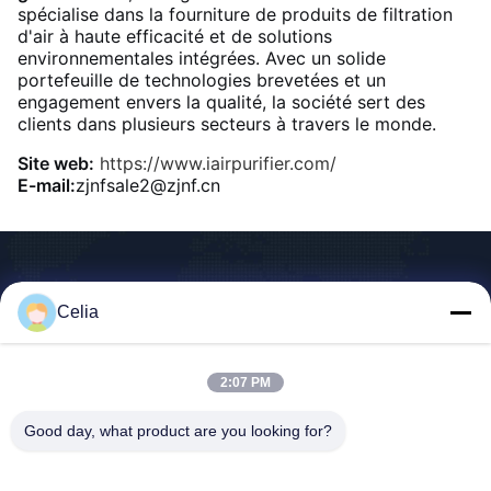
spécialise dans la fourniture de produits de filtration
d'air à haute efficacité et de solutions
environnementales intégrées. Avec un solide
portefeuille de technologies brevetées et un
engagement envers la qualité, la société sert des
clients dans plusieurs secteurs à travers le monde.
Site web:
https://www.iairpurifier.com/
E-mail:
zjnfsale2@zjnf.cn
Celia
Shenzhen Zhong Jian South Environment
Co., Ltd.
2:07 PM
zjnfsale@zjnf.cn
Good day, what product are you looking for?
86--13392805835
9e étage, bloc C, bâtiment C