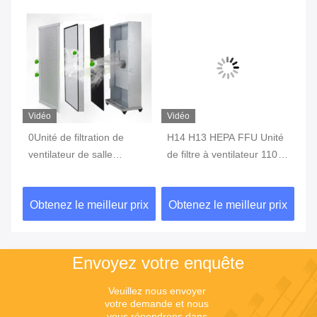
Vidéo
Vidéo
Vi
de
0Unité de filtration de
H14 H13 HEPA FFU Unité
IS
ventilateur de salle
de filtre à ventilateur 110V
co
le
blanche de.3um, AC 110V
120V 220V Aluminium à
fi
220V 200W FFU
débit laminaire
ix
Obtenez le meilleur prix
Obtenez le meilleur prix
Ob
Envoyez votre enquête
Veuillez nous envoyer 
votre demande et nous 
vous répondrons dans 