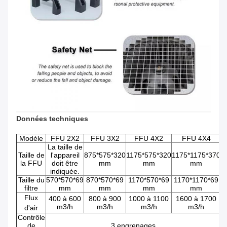
Données techniques
Modèle
FFU 2X2
FFU 3X2
FFU 4X2
FFU 4X4
La taille de
Taille de
l'appareil
875*575*320
1175*575*320
1175*1175*370
la FFU
doit être
mm
mm
mm
indiquée.
Taille du
570*570*69
870*570*69
1170*570*69
1170*1170*69
filtre
mm
mm
mm
mm
Flux
400 à 600
800 à 900
1000 à 1100
1600 à 1700
m3/h
m3/h
m3/h
m3/h
d'air
Contrôle
de
3 engrenages