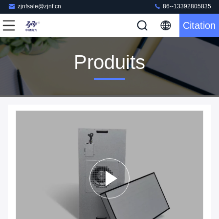
zjnfsale@zjnf.cn
86--13392805835
Citation
Produits