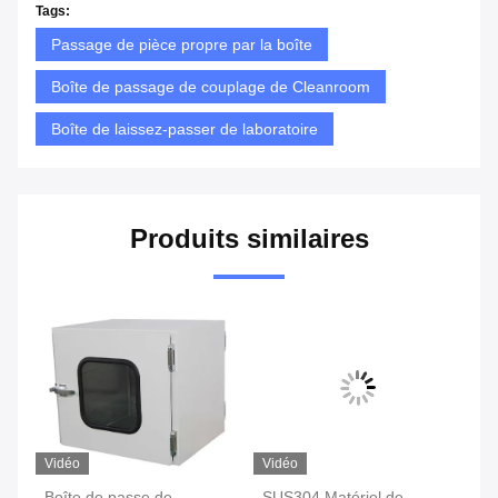
Tags:
Passage de pièce propre par la boîte
Boîte de passage de couplage de Cleanroom
Boîte de laissez-passer de laboratoire
Produits similaires
Vidéo
Vidéo
Vi
Boîte de passe de
SUS304 Matériel de
50