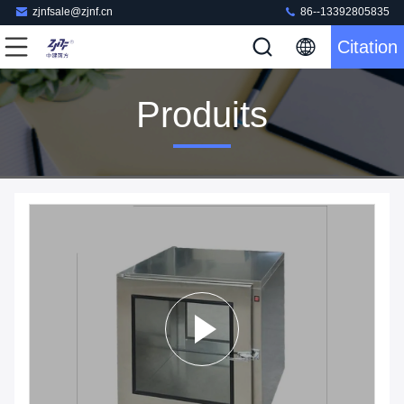
zjnfsale@zjnf.cn
86--13392805835
Citation
Produits