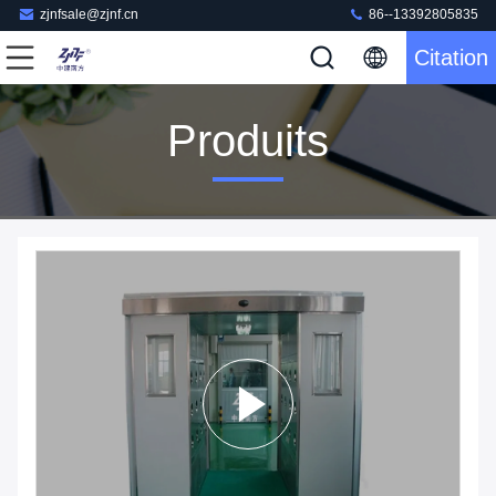
zjnfsale@zjnf.cn
86--13392805835
Citation
Produits