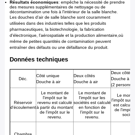
Résultats économiques
: empêche la nécessité de prendre
des mesures supplémentaires de nettoyage ou de
décontamination une fois à l'intérieur de la salle blanche.
Les douches d'air de salle blanche sont couramment
utilisées dans des industries telles que les produits
pharmaceutiques, la biotechnologie, la fabrication
d'électronique, l'aérospatiale et la production alimentaire,où
même de petites quantités de contamination peuvent
entraîner des défauts ou une défaillance du produit.
Données techniques
Deux côtés
Côté unique
Deux côtés
Déc.
Douche à ai
Douche à air
Douche à air
(2 personne
Le montant de
Le montant de
Le monta
l'impôt sur le
l'impôt sur les
l'impôt sur 
Réservoir
revenu est calculé
sociétés est calculé
est calculé 
d'écoulement
à partir du montant
en fonction de
de l'impôt 
de l'impôt sur le
l'impôt sur le
sociét
revenu.
revenu.
Chambre