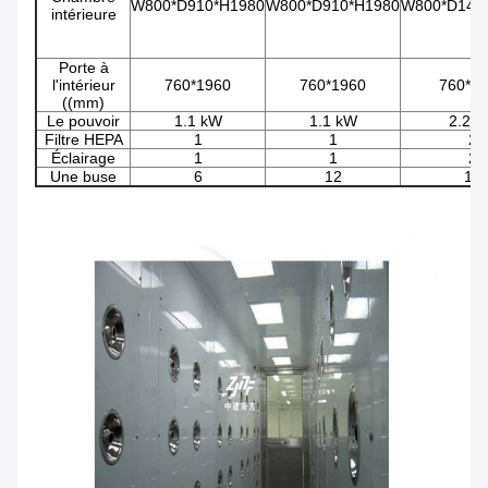
W800*D910*H1980
W800*D910*H1980
W800*D140
intérieure
Porte à
l'intérieur
760*1960
760*1960
760*1
((mm)
Le pouvoir
1.1 kW
1.1 kW
2.2 
Filtre HEPA
1
1
2
Éclairage
1
1
2
Une buse
6
12
18