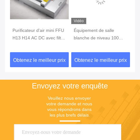
Vidéo
Purificateur d'air mini FFU
Équipement de salle
Bo
H13 H14 AC DC avec filtre
blanche de niveau 100
do
s,
HEPA
Bureau sans poussière
mé
FFU
Capot de débit laminaire
bl
ix
Obtenez le meilleur prix
Obtenez le meilleur prix
Ob
av
Envoyez votre enquête
Veuillez nous envoyer 
votre demande et nous 
vous répondrons dans 
les plus brefs délais.