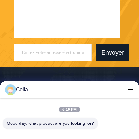
Envoyer
Celia
Shenzhen Zhong Jian South Environment
Co., Ltd.
6:19 PM
zjnfsale@zjnf.cn
Good day, what product are you looking for?
86--13392805835
9e étage, bloc C, bâtiment C