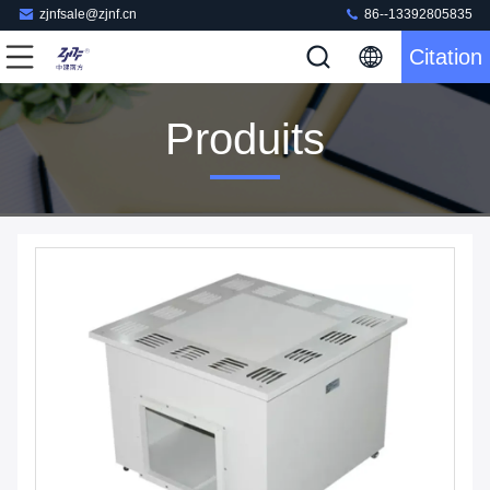
zjnfsale@zjnf.cn
86--13392805835
Citation
Produits