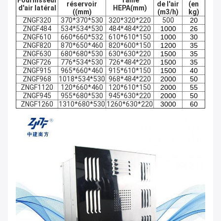
Fournisseur
Taille
réservoir
de l'air
(en
d'air latéral
HEPA
(mm)
((mm)
(m3/h)
kg)
ZNGF320
370*370*530
320*320*220
500
20
ZNGF484
534*534*530
484*484*220
1000
26
ZNGF610
660*660*532
610*610*150
1000
30
ZNGF820
870*650*460
820*600*150
1200
35
ZNGF630
680*680*530
630*630*220
1500
35
ZNGF726
776*534*530
726*484*220
1500
35
ZNGF915
965*660*460
915*610*150
1500
40
ZNGF968
1018*534*530
968*484*220
2000
50
ZNGF1120
120*660*460
120*610*150
2000
55
ZNGF945
955*680*530
945*630*220
2000
50
ZNGF1260
1310*680*530
1260*630*220
3000
60