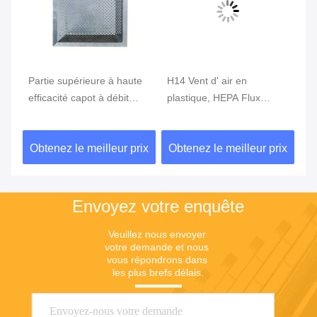
la
Partie supérieure à haute
H14 Vent d' air en
Sy
de
efficacité capot à débit
plastique, HEPA Flux
HV
e
laminaire sortie
filtration laminaire Vent de
d'
d'alimentation en air 120V
plafond en plastique
ix
Obtenez le meilleur prix
Obtenez le meilleur prix
Ob
salle blanche système de
filtration HVAC HEPA
Envoyez votre enquête
Veuillez nous envoyer 
votre demande et nous 
vous répondrons dans 
les plus brefs délais.