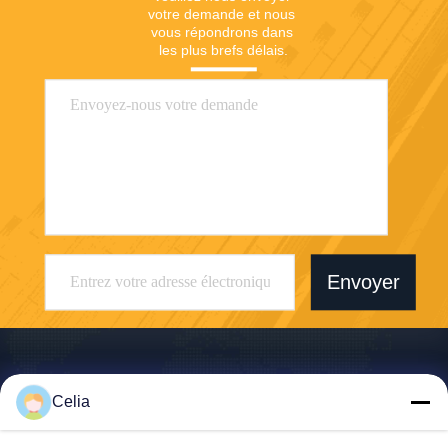
votre demande et nous 
vous répondrons dans 
les plus brefs délais.
Envoyer
Celia
Shenzhen Zhong Jian South Environment