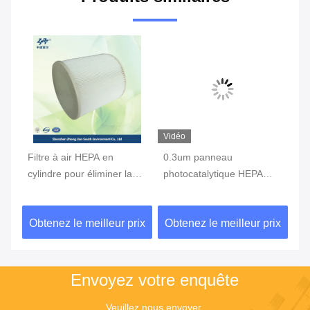
Vidéo
Vi
Filtre à air HEPA en
0.3um panneau
Pa
cylindre pour éliminer la
photocatalytique HEPA
ph
fumée et la poussière
filtre alliage d'aluminium
G4
99,9% Efficacité 90Pa
galvanisé pour lampe UV
sy
ix
Obtenez le meilleur prix
Obtenez le meilleur prix
Ob
Envoyez votre enquête
Veuillez nous envoyer 