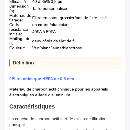
Efficacité:
40 à 85% 0,5 μm
Dimension
Taille personnalisée
(s):
Matériau de
Filtre en coton grossier/pas de filtre tissé
filtrage:
Cadre:
en carton/aluminium
résistance
40PA à 50PA
initiale:
Maillage de
deux côtés de filet de fil
fil:
Couleur:
Vert/blanc/jaune/blanc/rose
Définition
0Filtre chimique HEPA de 0,5 mm
Matériau de charbon actif chimique pour les appareils
électroniques alliage d'aluminium
Caractéristiques
La couche de charbon actif sert de milieu de filtration
principal.