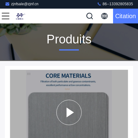
zjnfsale@zjnf.cn
86--13392805835
Citation
Produits