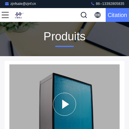
zjnfsale@zjnf.cn
86--13392805835
Citation
Produits