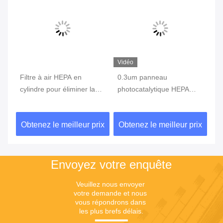
Vidéo
Vi
Filtre à air HEPA en
0.3um panneau
Pa
cylindre pour éliminer la
photocatalytique HEPA
ph
fumée et la poussière
filtre alliage d'aluminium
G4
99,9% Efficacité 90Pa
galvanisé pour lampe UV
sy
ix
Obtenez le meilleur prix
Obtenez le meilleur prix
Ob
Envoyez votre enquête
Veuillez nous envoyer 
votre demande et nous 
vous répondrons dans 
les plus brefs délais.