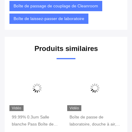
Boîte de passage de couplage de Cleanroom
Boîte de laissez-passer de laboratoire
Produits similaires
Vidéo
Vidéo
Vi
e
99.99% 0.3um Salle
Boîte de passe de
SU
e
blanche Pass Boîte de
laboratoire, douche à air,
tr
transfert Fenêtre Douche à
boîtes de passe en acier
bl