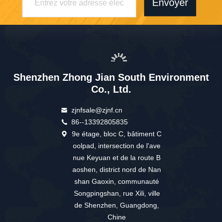
Envoyer
Shenzhen Zhong Jian South Environment
Co., Ltd.
zjnfsale@zjnf.cn
86--13392805835
9e étage, bloc C, bâtiment C
oolpad, intersection de l'ave
nue Keyuan et de la route B
aoshen, district nord de Nan
shan Gaoxin, communauté
Songpingshan, rue Xili, ville
de Shenzhen, Guangdong,
Chine