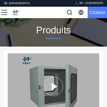
zjnfsale@zjnf.cn
86--13392805835
Citation
Produits