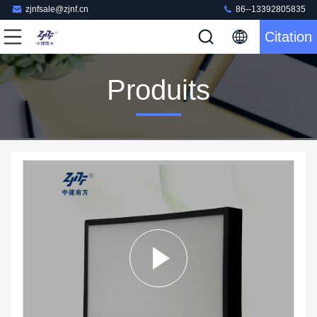
zjnfsale@zjnf.cn
86--13392805835
Citation
Produits