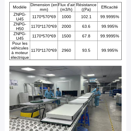
Dimension (en
Flux d'air
Résistance
Modèle
Efficacité
mm)
(m3/h)
((Pa)
ZNPG-
1170*570*69
1000
102.1
99.9995%
U45
ZNPG-
1170*1170*69
2000
63.6
99.995%
H50
ZNPG-
1170*570*69
1500
67.8
99.9995%
U45
Pour les
véhicules
1170*1170*69
2960
93.5
99.995%
à moteur
électrique