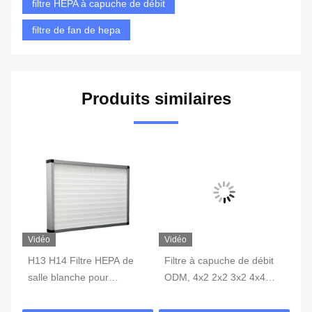
filtre HEPA à capuche de débit
filtre de fan de hepa
Produits similaires
Vidéo
Vidéo
Vi
H13 H14 Filtre HEPA de
Filtre à capuche de débit
Fi
e
salle blanche pour
ODM, 4x2 2x2 3x2 4x4
bl
système de climatisation
FFU Filtre HEPA laminaire
av
laminar à capot de débit
avec H13 H14
fi