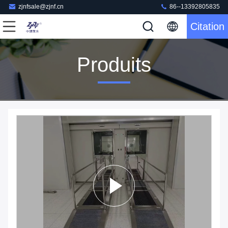
zjnfsale@zjnf.cn
86--13392805835
Citation
Produits