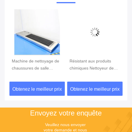
r
Machine de nettoyage de
Résistant aux produits
Ma
chaussures de salle
chimiques Nettoyeur de
ch
blanche en aluminium/
salle de bain Machine de
12
acier inoxydable
nettoyage de chaussures
te
ix
Obtenez le meilleur prix
Obtenez le meilleur prix
Ob
1838*768*150 mm pour
Alliages anti-corrosion
éc
l'industrie automobile
Taille du paquet
re
120X98X32 Cm
l'
Envoyez votre enquête
Veuillez nous envoyer 
votre demande et nous 