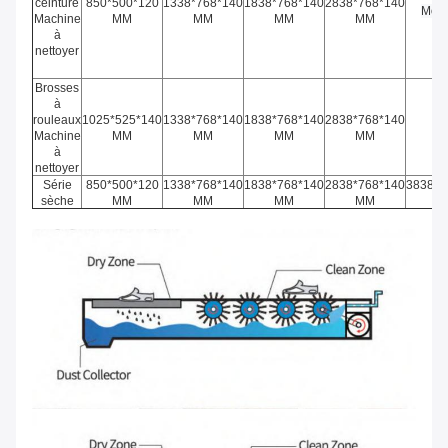
ceinture
850*500*120
1338*768*140
1838*768*140
2838*768*140
Modè
Machine
MM
MM
MM
MM
à
nettoyer
Brosses
à
rouleaux
1025*525*140
1338*768*140
1838*768*140
2838*768*140
/
Machine
MM
MM
MM
MM
à
nettoyer
Série
850*500*120
1338*768*140
1838*768*140
2838*768*140
3838*7
sèche
MM
MM
MM
MM
M