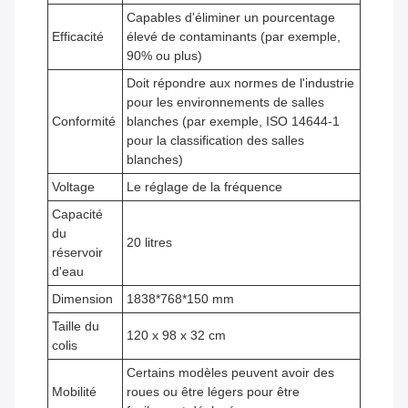
Capables d'éliminer un pourcentage
Efficacité
élevé de contaminants (par exemple,
90% ou plus)
Doit répondre aux normes de l'industrie
pour les environnements de salles
Conformité
blanches (par exemple, ISO 14644-1
pour la classification des salles
blanches)
Voltage
Le réglage de la fréquence
Capacité
du
20 litres
réservoir
d'eau
Dimension
1838*768*150 mm
Taille du
120 x 98 x 32 cm
colis
Certains modèles peuvent avoir des
Mobilité
roues ou être légers pour être