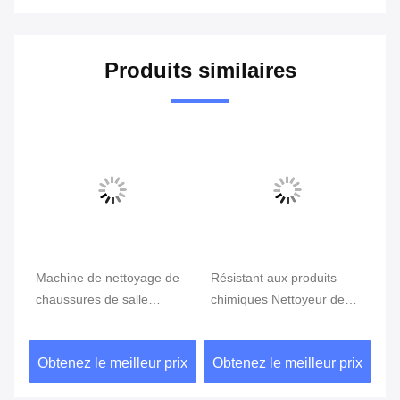
Produits similaires
r
Machine de nettoyage de
Résistant aux produits
Ma
chaussures de salle
chimiques Nettoyeur de
ch
blanche en aluminium/
salle de bain Machine de
12
acier inoxydable
nettoyage de chaussures
te
ix
Obtenez le meilleur prix
Obtenez le meilleur prix
Ob
1838*768*150 mm pour
Alliages anti-corrosion
éc
l'industrie automobile
Taille du paquet
re