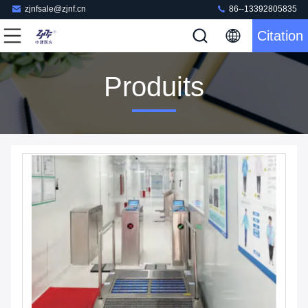
zjnfsale@zjnf.cn
86--13392805835
Citation
Produits