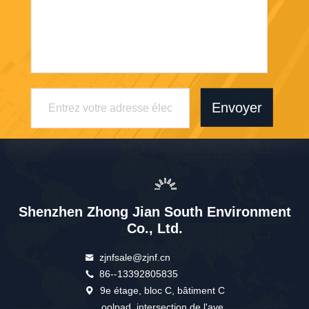
Envoyer
Shenzhen Zhong Jian South Environment
Co., Ltd.
zjnfsale@zjnf.cn
86--13392805835
9e étage, bloc C, bâtiment C
oolpad, intersection de l'ave