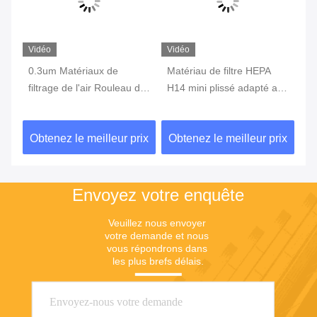
Vidéo
Vidéo
Vi
0.3um Matériaux de
Matériau de filtre HEPA
Él
EPA
filtrage de l'air Rouleau de
H14 mini plissé adapté au
du
papier EU5 Merv 9 100-
système d'extraction de
Ma
300 Membrane en
fumée
de
ix
Obtenez le meilleur prix
Obtenez le meilleur prix
Ob
nanofibres
pl
Envoyez votre enquête
Veuillez nous envoyer 
votre demande et nous 
vous répondrons dans 
les plus brefs délais.