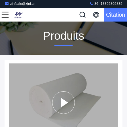
zjnfsale@zjnf.cn
86--13392805835
Citation
Produits