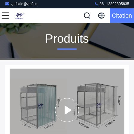
zjnfsale@zjnf.cn
86--13392805835
Citation
Produits