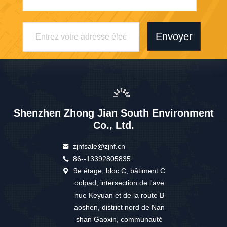
Envoyer
Shenzhen Zhong Jian South Environment
Co., Ltd.
zjnfsale@zjnf.cn
86--13392805835
9e étage, bloc C, bâtiment C
oolpad, intersection de l'ave
nue Keyuan et de la route B
aoshen, district nord de Nan
shan Gaoxin, communauté