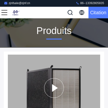
zjnfsale@zjnf.cn
86--13392805835
Citation
Produits