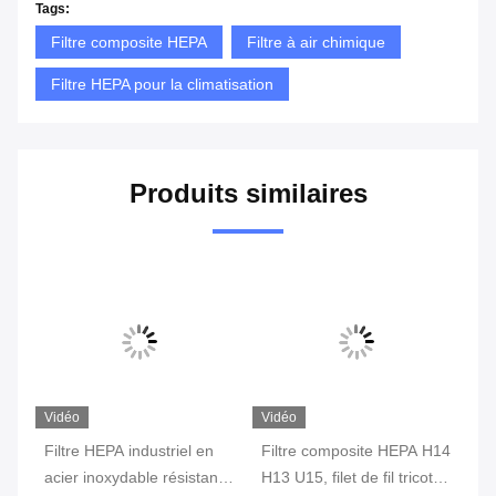
Tags:
Filtre composite HEPA
Filtre à air chimique
Filtre HEPA pour la climatisation
Produits similaires
Vidéo
Vidéo
Vi
Filtre HEPA industriel en
Filtre composite HEPA H14
25
acier inoxydable résistant
H13 U15, filet de fil tricoté
in