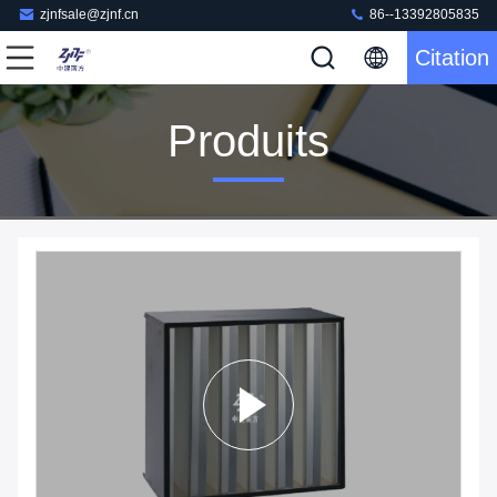
zjnfsale@zjnf.cn
86--13392805835
Citation
Produits