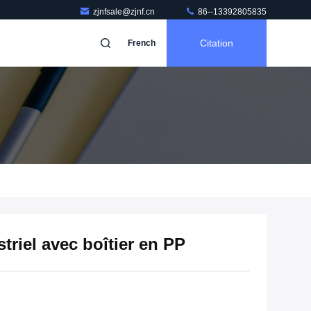
zjnfsale@zjnf.cn
86--13392805835
Citation
French
triel avec boîtier en PP