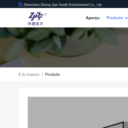
Shenzhen Zhong Jian South Environment Co., Ltd.
Aperçu
Produits
À la maison
/
Produits