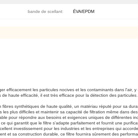
bande de scellant:
ÉVA/EPDM
ger efficacement les particules nocives et les contaminants dans l'air, y
e haute efficacité, il est très efficace pour la détection des particules.
.
 en fibres synthétiques de haute qualité, un matériau réputé pour sa dur
 les plus difficiles et maintenir sa capacité de filtration même dans de
ble pour répondre aux besoins et exigences uniques de différentes indust
ce qui garantit que le filtre s'adapte parfaitement et fournit une purifica
ellent investissement pour les industries et les entreprises qui accordent 
t et sa construction durable, ce filtre fournira sûrement des performance