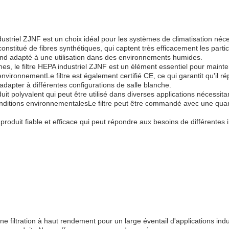
dustriel ZJNF est un choix idéal pour les systèmes de climatisation néces
constitué de fibres synthétiques, qui captent très efficacement les parti
rend adapté à une utilisation dans des environnements humides.
es, le filtre HEPA industriel ZJNF est un élément essentiel pour maintenir
nvironnementLe filtre est également certifié CE, ce qui garantit qu'il r
'adapter à différentes configurations de salle blanche.
uit polyvalent qui peut être utilisé dans diverses applications nécessitan
onditions environnementalesLe filtre peut être commandé avec une quan
produit fiable et efficace qui peut répondre aux besoins de différentes 
une filtration à haut rendement pour un large éventail d'applications ind