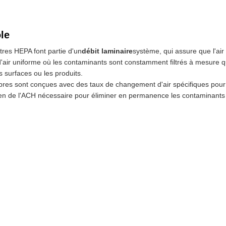
ôle
ltres HEPA font partie d'un
débit laminaire
système, qui assure que l'air
ir uniforme où les contaminants sont constamment filtrés à mesure que 
es surfaces ou les produits.
opres sont conçues avec des taux de changement d'air spécifiques pour a
ntien de l'ACH nécessaire pour éliminer en permanence les contaminants d