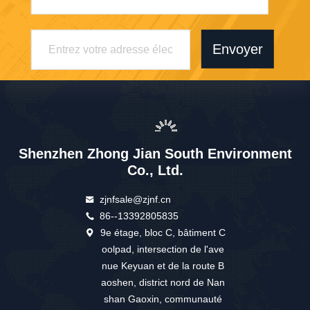
Envoyer
Shenzhen Zhong Jian South Environment
Co., Ltd.
zjnfsale@zjnf.cn
86--13392805835
9e étage, bloc C, bâtiment C
oolpad, intersection de l'ave
nue Keyuan et de la route B
aoshen, district nord de Nan
shan Gaoxin, communauté