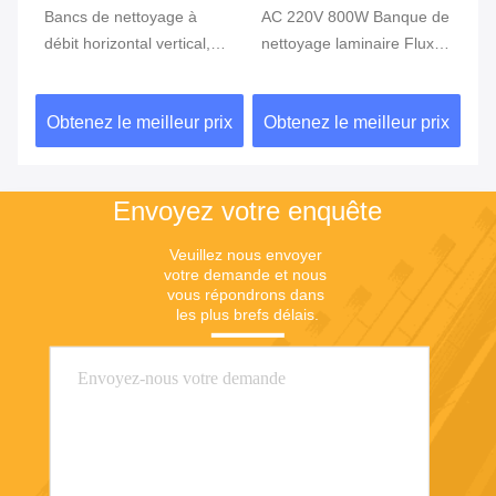
Bancs de nettoyage à
AC 220V 800W Banque de
Be
débit horizontal vertical,
nettoyage laminaire Flux
dé
it
bancs de débit laminaires
d'air vertical Banque de
de
de purification de l' air
travail Faible bruit
d'
ix
Obtenez le meilleur prix
Obtenez le meilleur prix
Ob
antistatique
la
Envoyez votre enquête
Veuillez nous envoyer 
votre demande et nous 
vous répondrons dans 
les plus brefs délais.