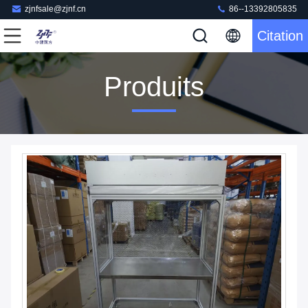
zjnfsale@zjnf.cn
86--13392805835
Citation
Produits