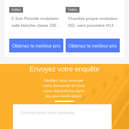
Vidéo
Vidéo
Vi
0.3um Porosité modulaire
Chambre propre modulaire
P
 7
salle blanche classe 100
ISO, sans poussière H13
Mo
1000 10000 Flux d'air
H14 Chambre propre
Sa
s
laminaire
préfabriquée pour
Ne
ix
Obtenez le meilleur prix
Obtenez le meilleur prix
Ob
laboratoire
sa
l'
Envoyez votre enquête
Veuillez nous envoyer 
votre demande et nous 
vous répondrons dans 
les plus brefs délais.