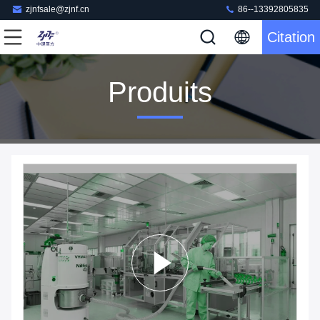
zjnfsale@zjnf.cn
86--13392805835
Citation
Produits