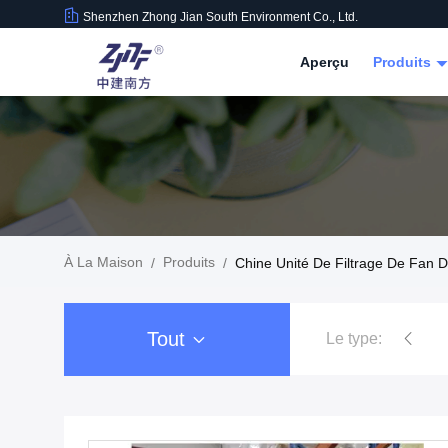
Shenzhen Zhong Jian South Environment Co., Ltd.
Aperçu
Produits
À La Maison
Produits
/
/
Chine Unité De Filtrage De Fan 
Tout
Le type: