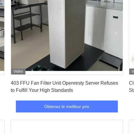
Vidéo
V
Obtenez le meilleur prix
403 FFU Fan Filter Unit Openresty Server Refuses
Cl
to Fulfill Your High Standards
St
Obtenez le meilleur prix