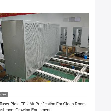
idéo
Obtenez le meilleur prix
ffuser Plate FFU Air Purification For Clean Room
ushroom Growing Equipment