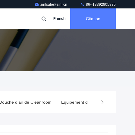
zjnfsale@zjnf.cn
86--13392805835
Citation
French
Douche d'air de Cleanroom
Équipement des salles blanches
B