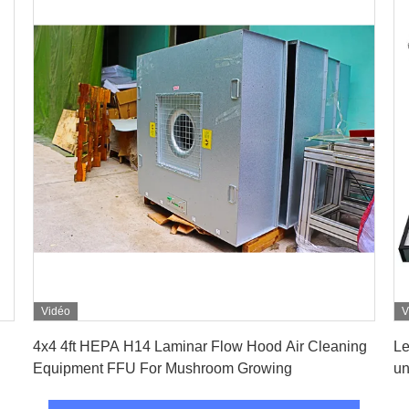
Vidéo
V
Obtenez le meilleur prix
4x4 4ft HEPA H14 Laminar Flow Hood Air Cleaning
Le
Equipment FFU For Mushroom Growing
un
cr