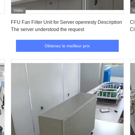
Vidéo
V
Obtenez le meilleur prix
FFU Fan Filter Unit for Server openresty Description
Cl
The server understood the request
Cl
Obtenez le meilleur prix