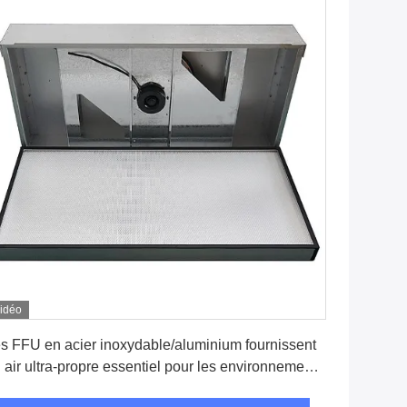
idéo
Obtenez le meilleur prix
s FFU en acier inoxydable/aluminium fournissent
 air ultra-propre essentiel pour les environnements
itiques, assurant la pureté du produit, l'efficacité