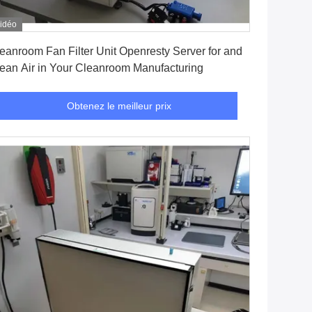
idéo
Obtenez le meilleur prix
eanroom Fan Filter Unit Openresty Server for and
ean Air in Your Cleanroom Manufacturing
Obtenez le meilleur prix