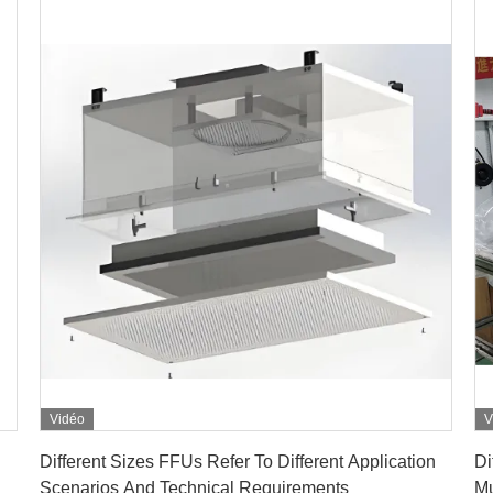
Vidéo
V
Obtenez le meilleur prix
Different Sizes FFUs Refer To Different Application
Di
Scenarios And Technical Requirements
M