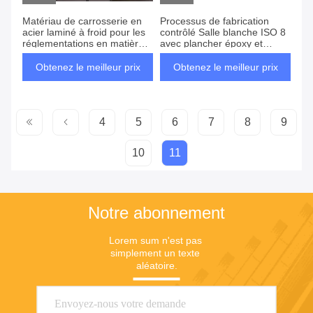
Matériau de carrosserie en
Processus de fabrication
acier laminé à froid pour les
contrôlé Salle blanche ISO 8
réglementations en matière
avec plancher époxy et
de stérilité et de santé
contrôle PLC
Obtenez le meilleur prix
Obtenez le meilleur prix
4
5
6
7
8
9
10
11
Notre abonnement
Lorem sum n'est pas 
simplement un texte 
aléatoire.