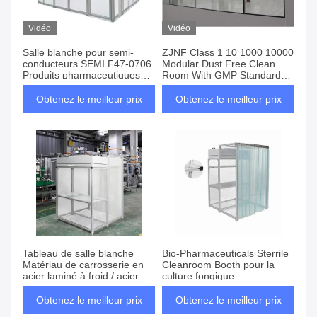
Vidéo
Vidéo
Salle blanche pour semi-
ZJNF Class 1 10 1000 10000
conducteurs SEMI F47-0706
Modular Dust Free Clean
Produits pharmaceutiques
Room With GMP Standard
FDA CGMP 21 CFR Partie
CE Certificates
11 Biosécurité Laboratoires
Obtenez le meilleur prix
Obtenez le meilleur prix
BSL-3 Exigent la norme ISO
Classe 5
Tableau de salle blanche
Bio-Pharmaceuticals Sterrile
Matériau de carrosserie en
Cleanroom Booth pour la
acier laminé à froid / acier
culture fongique
inoxydable et conception
modulaire pour réduire les
Obtenez le meilleur prix
Obtenez le meilleur prix
coûts de construction