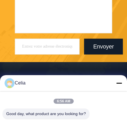
Envoyer
Celia
Shenzhen Zhong Jian South Environment
Co., Ltd.
6:56 AM
zjnfsale@zjnf.cn
Good day, what product are you looking for?
86--13392805835
9e étage, bloc C, bâtiment C