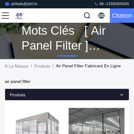
zjnfsale@zjnf.cn
86--13392805835
Citation
Mots Clés [ Air
Panel Filter ]
Correspondance
/
/
Air Panel Filter Fabricant En Ligne
À La Maison
Produits
168 Produits
air panel filter
Produits