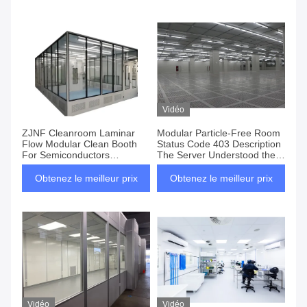
Vidéo
ZJNF Cleanroom Laminar
Modular Particle-Free Room
Flow Modular Clean Booth
Status Code 403 Description
For Semiconductors
The Server Understood the
Cosmetics Biomedicine
Request
Factory
Obtenez le meilleur prix
Obtenez le meilleur prix
Vidéo
Vidéo