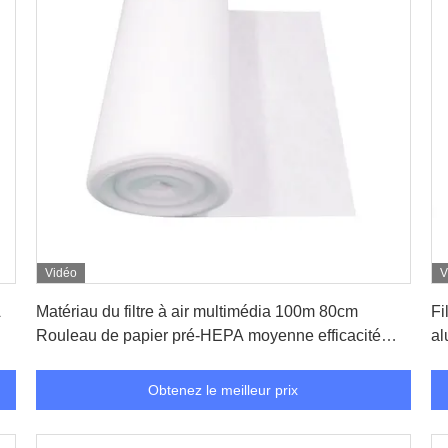
Vidéo
V
Obtenez le meilleur prix
A
Matériau du filtre à air multimédia 100m 80cm
Fi
Rouleau de papier pré-HEPA moyenne efficacité
al
personnalisé
ca
Obtenez le meilleur prix