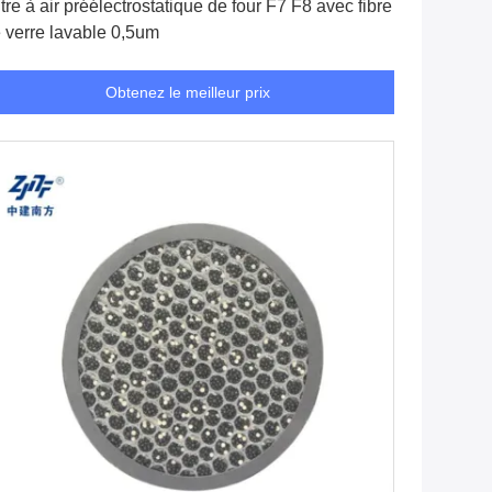
ltre à air préélectrostatique de four F7 F8 avec fibre
 verre lavable 0,5um
Obtenez le meilleur prix