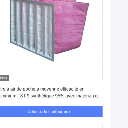
idéo
Obtenez le meilleur prix
ltre à air de poche à moyenne efficacité en
uminium F8 F9 synthétique 95% avec matériau de
dre en aluminium
Obtenez le meilleur prix