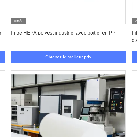
Vidéo
V
Obtenez le meilleur prix
en
Filtre HEPA polyest industriel avec boîtier en PP
Fi
d'
Obtenez le meilleur prix