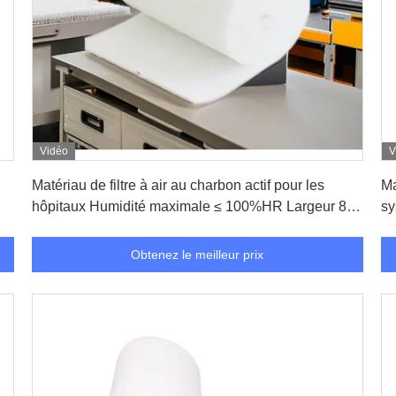
Vidéo
V
Obtenez le meilleur prix
Matériau de filtre à air au charbon actif pour les
Ma
hôpitaux Humidité maximale ≤ 100%HR Largeur 80
sy
cm
Obtenez le meilleur prix