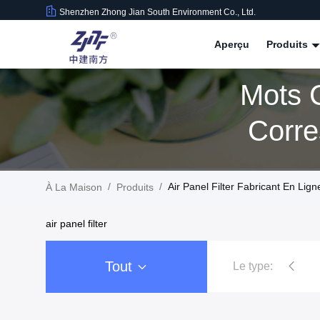
Shenzhen Zhong Jian South Environment Co., Ltd.
Aperçu
Produits
Mots C
Corre
/
/
Air Panel Filter Fabricant En Lign
À La Maison
Produits
air panel filter
Tout
Le type: