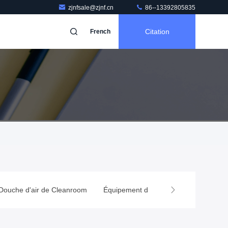
zjnfsale@zjnf.cn
86--13392805835
Citation
French
Douche d'air de Cleanroom
Équipement des salles blanches
B